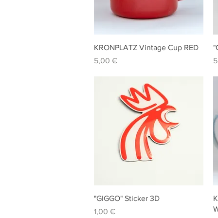
Schnellansicht
KRONPLATZ Vintage Cup RED
"
Preis
P
5,00 €
5
Schnellansicht
"GIGGO" Sticker 3D
K
W
Preis
1,00 €